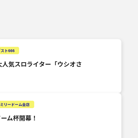
スト666
) 大人気スロライター「ウシオさ
ァミリードーム全店
ドーム杯開幕！