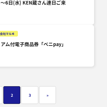
)～6日(水) KEN蔵さん連日ご来
式会社マルヰ
アム付電子商品券「ベニpay」
2
3
»