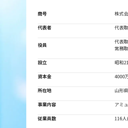
商号
株式
代表者
代表
代表
役員
常務
設立
昭和2
資本金
4000
所在地
山形県
事業内容
アミ
従業員数
116