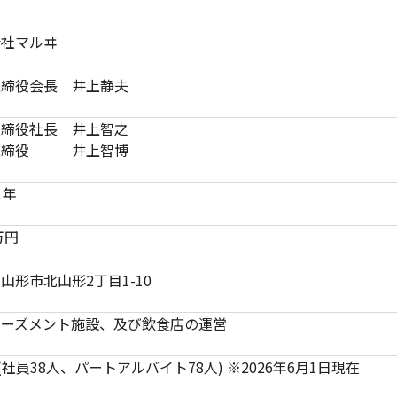
会社マルヰ
取締役会長 井上静夫
取締役社長 井上智之
取締役 井上智博
1年
万円
山形市北山形2丁目1-10
ューズメント施設、及び飲食店の運営
人(社員38人、パートアルバイト78人) ※2026年6月1日現在