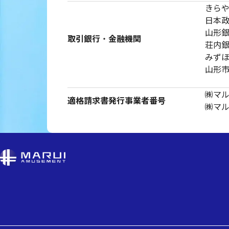
きら
日本
山形
取引銀行
・
金融機関
荘内
みず
山形
㈱マルヰ
適格請求書
発行事業者番号
㈱マ