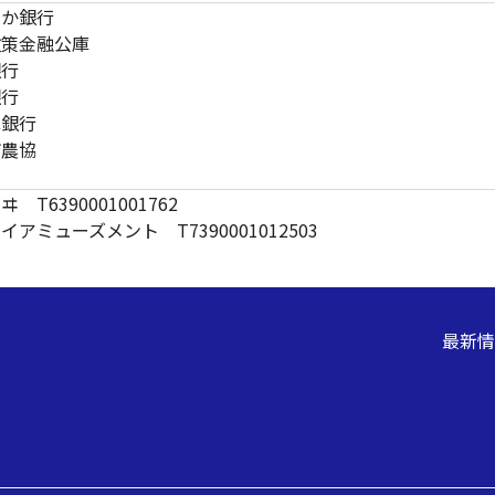
やか銀行
政策金融公庫
銀行
銀行
ほ銀行
市農協
 T6390001001762
ルイアミューズメント
T7390001012503
最新情