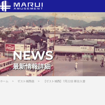
NEWS
最新情報詳細
ホーム
>
ゼスト城西店
>
【ゼスト城西】7月22日 新台入替