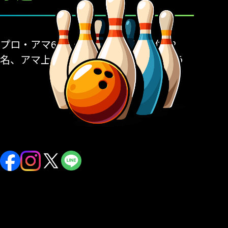
プロ・アマ6Gトータルにてプロ上位12
名、アマ上位24名を選出し準決勝を行う